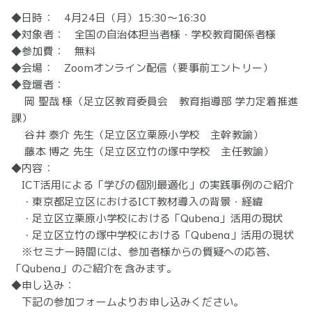
◆日時： 4月24日（月）15:30～16:30
◆対象者： 全国の自治体担当者様・学校教育関係者様
◆参加費： 無料
◆会場： Zoomオンライン配信（要事前エントリー）
◆登壇者：
岡 聖哉 様（足立区教育委員会 教育指導部 学力定着推進
課）
谷井 泰介 先生（足立区立栗原小学校 主幹教諭）
藤本 博之 先生（足立区立竹の塚中学校 主任教諭）
◆内容：
ICT活用による「学びの個別最適化」の実践事例のご紹介
・東京都足立区におけるICT教材導入の背景・経緯
・足立区立栗原小学校における「Qubena」活用の現状
・足立区立竹の塚中学校における「Qubena」活用の現状
※セミナー時間には、参加者様からの質疑への応答、
「Qubena」のご紹介を含みます。
◆申し込み：
下記の参加フォームよりお申し込みください。