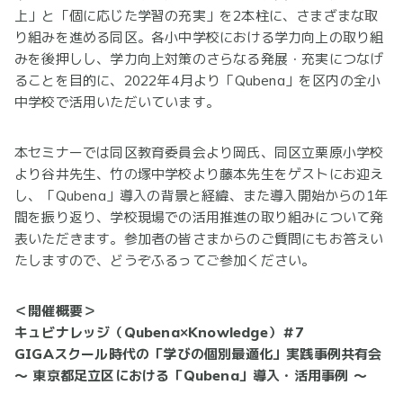
上」と「個に応じた学習の充実」を2本柱に、さまざまな取
り組みを進める同区。各小中学校における学力向上の取り組
みを後押しし、学力向上対策のさらなる発展・充実につなげ
ることを目的に、2022年4月より「Qubena」を区内の全小
中学校で活用いただいています。
本セミナーでは同区教育委員会より岡氏、同区立栗原小学校
より谷井先生、竹の塚中学校より藤本先生をゲストにお迎え
し、「Qubena」導入の背景と経緯、また導入開始からの1年
間を振り返り、学校現場での活用推進の取り組みについて発
表いただきます。参加者の皆さまからのご質問にもお答えい
たしますので、どうぞふるってご参加ください。
＜開催概要＞
キュビナレッジ（Qubena×Knowledge）＃7
GIGAスクール時代の「学びの個別最適化」実践事例共有会
～ 東京都足立区における「Qubena」導入・活用事例 ～