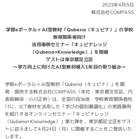
2023年4月5日
株式会社COMPASS
学習eポータル＋AI型教材「Qubena（キュビナ）」の学校
教育関係者向け
活用事例セミナー「キュビナレッジ
（Qubena×Knowledge）」を開催
ゲストは東京都足立区
〜学力向上に向けたAI型教材導入1年目の取り組み〜
学習eポータル＋AI型教材「Qubena（キュビナ）」を開
発・提供する株式会社COMPASS（本社：東京都文京区、代
表取締役：小川正幹）は、全国の自治体・学校教育関係者向
けに、ICT教材を活用した「学びの個別最適化」の実践事例
を紹介するオンラインセミナー「キュビナレッジ
（Qubena×Knowledge）」第七弾を、東京都足立区をゲス
トに迎えまして4月24日（月）に開催することをご報告いた
します。