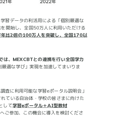
以来、学習データの利活用による「個別最適な
供を開始し、全国50万人に利用いただける
年比2倍の100万人を突破し、全国170以
」では、MEXCBTとの連携を行い全国学力
別最適な学び」実現を加速してまいりま
況調査に利用可能な学習eポータル説明会」
検討されている自治体・学校の皆さまに向けた
として
学習eポータル＋AI型教材
会へご参加、この機会に導入を検討くださ