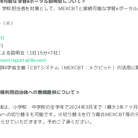
用可能な学習eポータル説明会について＞
・学校担当者を対象として、MEXCBTと接続可能な学習eポータ
5～（※）
fI
1
よる説明会（1社15分×7社）
ument/eportal/#event
部科学省主催「CBTシステム（MEXCBT：メクビット）の活用
」新規利用自治体への無償提供について＞
治体は、小学校・中学校の全学年で2024年3月まで（最大1年７ヶ
naへの切り替えも可能です。※切り替えを行う場合MEXCBT等
切らせていただきます。予めご了承ください。