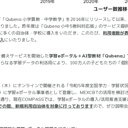
て「Qubena 小学算数・中学数学」を2016年にリリースして
ました。昨年度は「Qubena 小中5教科対応版」のサービス提
に多くの自治体・学校に導入をいただき、このたび、
利用者数が昨
導入
にいたりました。
を備えサービスを開始した
学習eポータル＋AI型教材「Qubena
らなる学習データの利活用により、100万人の子どもたちの「個
日（木）にオンラインで開催される「令和5年度全国学力・学習状
 21）に学習eポータル事業者として登壇し、MEXCBTの活用を
り、現在COMPASSでは、学習eポータルの導入/活用推進支援
月までの間、新規利用自治体を対象に行っております
ので、ぜひ説明