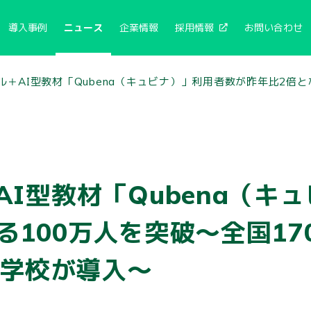
導入事例
ニュース
企業情報
採用情報
お問い合わせ
ル＋AI型教材「Qubena（キュビナ）」利用者数が昨年比2倍と
AI型教材「Qubena（キ
る100万人を突破〜全国1
中学校が導入〜