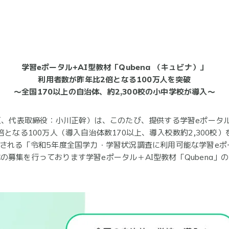
学習eポータル+AI型教材「Qubena （キュビナ）」
利用者数が昨年比2倍となる100万人を突破
〜全国170以上の自治体、約2,300校の小中学校が導入〜
区、代表取締役：小川正幹）は、このたび、提供する学習eポータル＋
倍となる100万人（導入自治体数170以上、導入校数約2,300
催される「令和5年度全国学力・学習状況調査に利用可能な学習eポ
の募集を行っております学習eポータル＋AI型教材「Qubena」