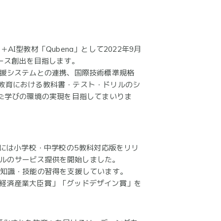
I型教材「Qubena」として2022年9月
ース創出を目指します。
務支援システムとの連携、国際技術標準規格
公教育における教科書・テスト・ドリルのシ
た学びの環境の実現を目指してまいりま
年度には小学校・中学校の5教科対応版をリリ
ータルのサービス提供を開始しました。
よる知識・技能の習得を支援しています。
大賞 経済産業大臣賞」「グッドデザイン賞」を