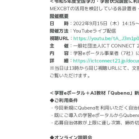
＜令和5年度全国学力・学習状況調査に利
MEXCBTの活用を検討している各設置者
開催概要
日 時
：2022年9月15日（木）14:1
開催方法
：YouTubeライブ配信
視聴URL
：
https://youtu.be/tA_J3m1p0
主 催
：一般社団法人ICT CONNECT 2
内 容
：学習eポータル事業者（7社）に
詳 細
：
https://ictconnect21.jp/doc
※当日は13時から同じ視聴URLにて、文
ご覧いただけます。
＜学習eポータル＋AI教材「Qubena
◆ご利用条件
・今回新規にQubenaを利用いただく自
・既にご導入の学習eポータルからQube
・応募自治体数が上限に達し次第、締め
◆オンライン説明会