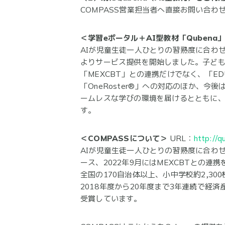
COMPASS営業担当者へ直接お問い合わ
＜学習eポータル＋AI型教材「Qubena
AIが児童生徒一人ひとりの習熟度に合わせて
よりサービス提供を開始しました。子ども
「MEXCBT」との連携だけでなく、「E
「OneRoster®」への対応のほか、
ームレスな学びの環境を届けるとともに
す。
＜COMPASSについて＞
URL：
http://
AIが児童生徒一人ひとりの習熟度に合わせ
ース、2022年9月にはMEXCBTとの連
全国の170自治体以上、小中学校約2,3
2018年度から20年度まで3年連続で経済
受賞しています。