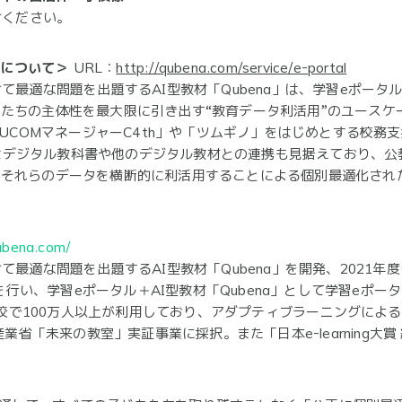
せください。
」について＞
URL：
http://qubena.com/service/e-portal
最適な問題を出題するAI型教材「Qubena」は、学習eポータル＋A
たちの主体性を最大限に引き出す“教育データ利活用”のユースケ
DUCOMマネージャーC4th」や「ツムギノ」をはじめとする校
今後はデジタル教科書や他のデジタル教材との連携も見据えており、
、それらのデータを横断的に利活用することによる個別最適化され
qubena.com/
て最適な問題を出題するAI型教材「Qubena」を開発、2021
携を行い、学習eポータル＋AI型教材「Qubena」として学習eポ
00校で100万人以上が利用しており、アダプティブラーニングに
産業省「未来の教室」実証事業に採択。また「日本e-learning