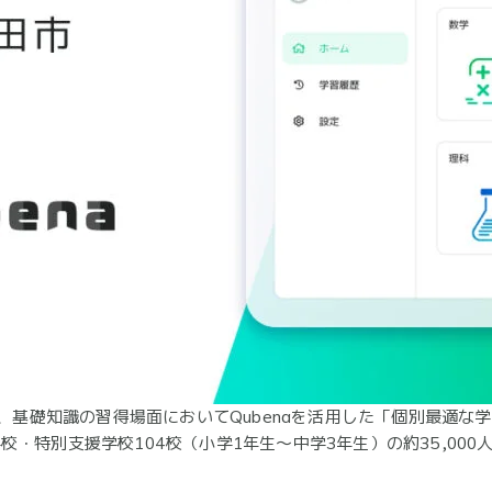
は、基礎知識の習得場面においてQubenaを活用した「個別最適
・特別支援学校104校（小学1年生～中学3年生）の約35,00