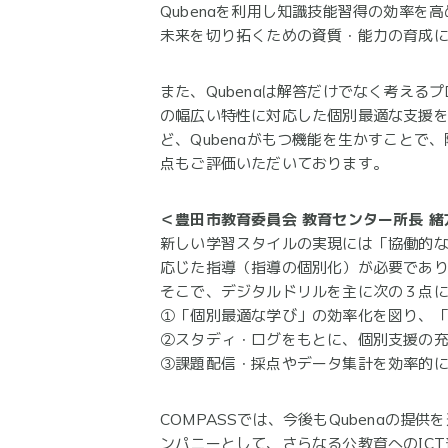
Qubenaを利用し知識技能習得の効率
未来を切り拓くための資質・能力の育成
また、Qubenaは解答だけでなく考え
の幅広い特性に対応した個別最適な支援
ど、Qubenaがもつ機能を生かすこと
点もご評価いただいております。
＜豊田市教育委員会 教育センター所長 
新しい学習スタイルの実現には「協働的
応じた指導（指導の個別化）が必要であ
そこで、デジタルドリルを主に次の３点
①「個別最適な学び」の効率化を図り、
②スタディ・ログをもとに、個別支援の
③課題配信・採点やデータ集計を効率的
COMPASSでは、今後もQubenaの
ンパニーとして、さらなる公教育へのIC