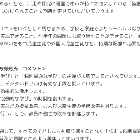
を高めることで、活用や探究の場面で本市が特に大切にしている「協
につなげられることに期待を寄せていただいております。
るプロセスもログとして残せるため、学校と家庭でよりシームレスな
を実現できること、他学年の問題にも取り組むことができること、
で、障がいをもつ児童生徒や外国人児童生徒など、特別な配慮が必要
緒方秀充氏 コメント＞
な学び」と「個別最適な学び」の往還が大切であるとされています
り、デジタルドリルは有効な手段と捉えています。
に効果的に活用します。
「協働的な学び」の時間を創出する。
充実などの授業改善、および児童生徒の学習改善を図ります。
に行うことで、教員の働き方改革を推進します。
提供を通して、すべての子どもたちを取り残すことなく「公正に個別
T普及に貢献できるよう邁進してまいります。