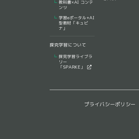
教科書×AI コンテ
ンツ
学習eポータル+AI
型教材「キュビ
ナ」
探究学習について
探究学習ライブラ
リー
​「SPARKE」​
プライバシーポリシー