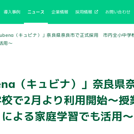
導入事例
ニュース
企業情報
採用情報
お問い合わせ
Qubena（キュビナ）」奈良県奈良市で正式採用 市内全小中
活用～
bena（キュビナ）」奈良県
学校で2月より利用開始～授
りによる家庭学習でも活用～