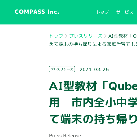
COMPASS Inc.
トップ
サービス
トップ
プレスリリース
AI型教材「
えて端末の持ち帰りによる家庭学習でも
2021. 03. 25
プレスリリース
AI型教材「Qu
用 市内全小中
て端末の持ち帰
Press Release