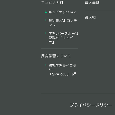
キュビナとは
導入事例
キュビナについて
導入校
教科書×AI コンテ
ンツ
学習eポータル+AI
型教材「キュビ
ナ」
探究学習について
探究学習ライブラ
リー
​「SPARKE」​
プライバシーポリシー