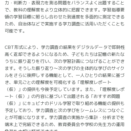
力・判断力・表現力を測る問題をバランスよく出題すること
で、教科の理解度をより立体的に把握できます。学習指導要
領の学習目標に照らし合わせた到達度を多面的に測定できる
ため、自治体などで実施する学力調査に活用いただくことも
可能です。
CBT形式により、学力調査の結果をデジタルデータで即時性
高く返却できるようになるため、子どもたちは記憶の新たな
うちに振り返りを行い、次の学習計画につなげることができ
ます。そうした振り返り～次の学びの主体的な学びのサイク
ルをさらに後押しする機能として、一人ひとりの結果に基づ
き、単元ごとの理解度を可視化する「理解度レポート
（仮）」の提供も今後予定しています。また、「理解度レポ
ート（仮）」の内容に基づいて出題される「おすすめ問題
（仮）」にキュビナのドリル学習で取り組める機能の提供も
予定しており、学力調査と次の学びをシームレスにつなぐこ
とが可能になります。学力調査の実施から集計・分析までを
端末上で完結できるため、教育委員会や学校の先生方の運用