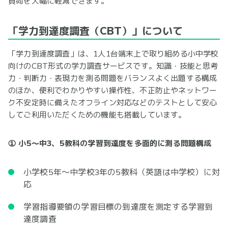
負荷を大幅に軽減できます。
「学力到達度調査（CBT）」について
「学力到達度調査」は、1人1台端末上で取り組める小中学校
向けのCBT形式の学力調査サービスです。知識・技能と思考
力・判断力・表現力を測る問題をバランスよく出題する構成
のほか、便利でわかりやすい操作性、不正防止やネットワー
ク不安定時に備えたオフライン対応などのテストとして安心
してご利用いただくための機能も搭載しています。
① 小5～中3、5教科の学習到達度を多面的に測る問題構成
小学校5年～中学校3年の5教科（英語は中学校）に対
応
学習指導要領の学習目標の到達度を測定する学習到
達度調査