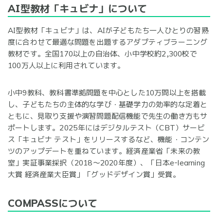
AI型教材「キュビナ」について
AI型教材「キュビナ」は、AIが子どもたち一人ひとりの習熟
度に合わせて最適な問題を出題するアダプティブラーニング
教材です。全国170以上の自治体、小中学校約2,300校で
100万人以上に利用されています。
小中9教科、教科書準拠問題を中心とした10万問以上を搭載
し、子どもたちの主体的な学び・基礎学力の効率的な定着と
ともに、見取り支援や演習問題配信機能で先生の働き方もサ
ポートします。2025年にはデジタルテスト（CBT）サービ
ス「キュビナ テスト」をリリースするなど、機能・コンテン
ツのアップデートを重ねています。経済産業省「未来の教
室」実証事業採択（2018〜2020年度）、「日本e-learning
大賞 経済産業大臣賞」「グッドデザイン賞」受賞。
COMPASSについて