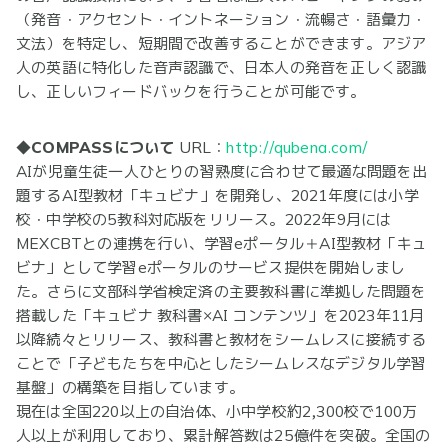
（発音・アクセント・イントネーション・流暢さ・語彙力・
文法）を特定し、短期間で改善することができます。アジア
人の英語に特化した音声認識で、日本人の発音を正しく認識
し、正しいフィードバックを行うことが可能です。
◆COMPASSについて
URL：
http://qubena.com/
AIが児童生徒一人ひとりの習熟度に合わせて最適な問題を出
題するAI型教材「キュビナ」を開発し、2021年度には小学
校・中学校の5教科対応版をリリース。2022年9月には
MEXCBTとの連携を行い、学習eポータル＋AI型教材「キュ
ビナ」として学習eポータルのサービス提供を開始しまし
た。さらに文部科学省検定済の主要教科書に準拠した問題を
搭載した「キュビナ 教科書×AI コンテンツ」を2023年11月
以降続々とリリース、教科書と教材をシームレスに接続する
ことで「子どもたちを中心としたシームレスなデジタル学習
基盤」の構築を目指しています。
現在は全国220以上の自治体、小中学校約2,300校で100万
人以上が利用しており、累計解答数は25億件を突破。全国の