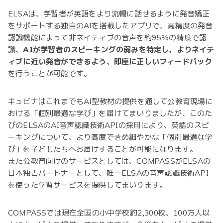
ELSAは、学習者が英語をより流暢に話せるように発音矯正
をサポートする独自のAIを搭載したアプリで、高精度の発音
認識機能によって非ネイティブの音声を約95%の精度で認
識、
AIが学習者のスピーキングの弱みを特定し、よりネイテ
ィブに近い発音ができるよう、即座に正しいフィードバック
を行うことが可能です。
キュビナはこれまでもAI型教材の提供を通して公教育現場に
おける「個別最適な学び」を届けてまいりましたが、このた
びのELSAのAI音声認識技術APIの採用により、英語のスピ
ーキングについて、より高度できめ細やかな「個別最適な学
び」を子どもたちへお届けすることが可能になります。
また公教育向けのサービスとしては、COMPASSがELSAの
日本独占パートナーとして、唯一ELSAの音声認識技術API
を使った学習サービスを提供してまいります。
COMPASSでは現在全国の小中学校約2,300校、100万人以