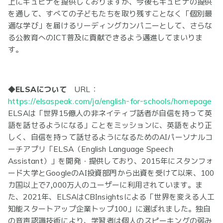
上にキュビナを提供しておりますが、今後もキュビナの提供
を通して、すべての子どもたちを取り残すことなく「個別最
適な学び」を届けるリーディングカンパニーとして、さらな
る公教育へのICT普及に貢献できるよう邁進してまいりま
す。
◆ELSAについて
URL：
https://elsaspeak.com/ja/english-for-schools/homepage
ELSAは「世界15億人の非ネイティブ話者が自信を持って英
語を話せるようになる」ことをミッションに、英語をより正
しく、自信を持って話せるようになるためのAIパーソナルコ
ーチアプリ「ELSA（English Language Speech
Assistant）」を開発・提供しており、2015年にスタンフォ
ード大学とGoogleのAI投資部門から出資を受けて以来、100
カ国以上で7,000万人のユーザーに利用されています。ま
た、2021年、ELSAはCBInsightsによる「世界を変える人工
知能スタートアップ企業トップ100」に選ばれました。独自
の音声認識技術により、学習者は個人のスピーキングの弱み